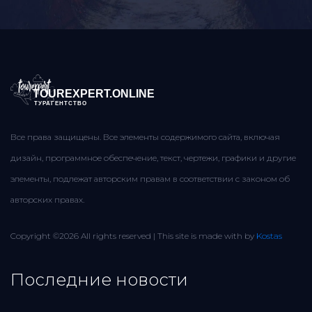
TOUREXPERT.ONLINE
ТУРАГЕНТСТВО
Все права защищены. Все элементы содержимого сайта, включая
дизайн, программное обеспечение, текст, чертежи, графики и другие
элементы, подлежат авторским правам в соответствии с законом об
авторских правах.
Copyright ©
2026 All rights reserved | This site is made with
by
Kostas
Последние новости