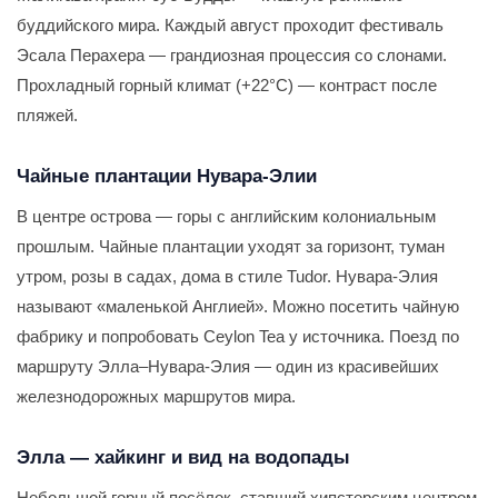
буддийского мира. Каждый август проходит фестиваль
Эсала Перахера — грандиозная процессия со слонами.
Прохладный горный климат (+22°С) — контраст после
пляжей.
Чайные плантации Нувара-Элии
В центре острова — горы с английским колониальным
прошлым. Чайные плантации уходят за горизонт, туман
утром, розы в садах, дома в стиле Tudor. Нувара-Элия
называют «маленькой Англией». Можно посетить чайную
фабрику и попробовать Ceylon Tea у источника. Поезд по
маршруту Элла–Нувара-Элия — один из красивейших
железнодорожных маршрутов мира.
Элла — хайкинг и вид на водопады
Небольшой горный посёлок, ставший хипстерским центром