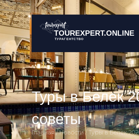
TOUREXPERT.ONLINE
ТУРАГЕНТСТВО
Туры в Белек 20
советы
Главная
Новости
Туры в Белек 2026