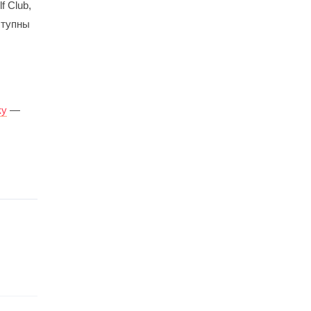
f Club,
ступны
ку
—