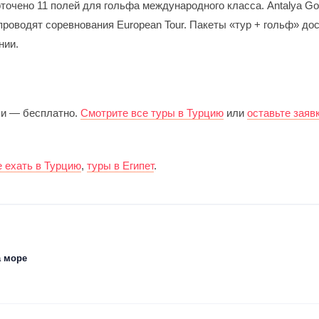
очено 11 полей для гольфа международного класса. Antalya Gol
 проводят соревнования European Tour. Пакеты «тур + гольф» до
нии.
чи — бесплатно.
Смотрите все туры в Турцию
или
оставьте заяв
е ехать в Турцию
,
туры в Египет
.
а море