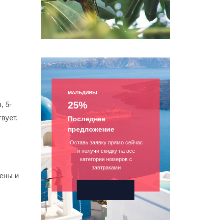
МАЛЬДИВЫ
25%
, 5-
вует.
Последнее
предложение
Оставь заявку прямо сейчас
и получи скидку на все
категории номеров с
завтраками
цены и