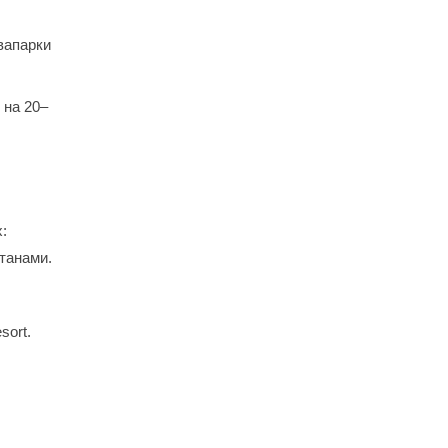
вапарки
 на 20–
:
нтанами.
sort.