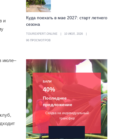
Куда поехать в мае 2027: старт летнего
в и
сезона
му
TOUREXPERT.ONLINE
10 ИЮЛ, 2026
96 ПРОСМОТРОВ
в июле–
БАЛИ
40%
Последнее
предложение
Скидка на индивидуальный
клуб,
трансфер
одходит