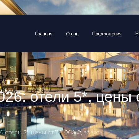
Главная
О нас
Предложения
Н
26: отели 5*, цены 
: отели 5*, цены от 110 000 ₽, советы