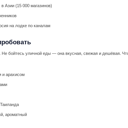
в Азии (15 000 магазинов)
венников
сия на лодке по каналам
опробовать
. Не бойтесь уличной еды — она вкусная, свежая и дешёвая. Чт
и и арахисом
тами
Таиланда
й, ароматный