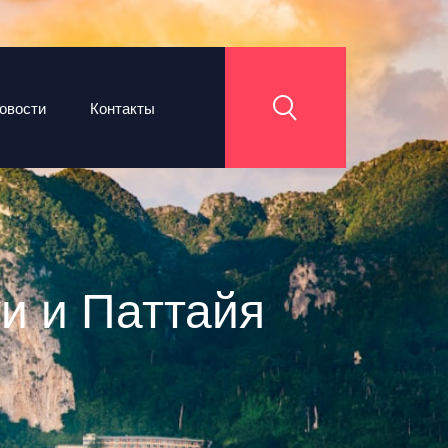
овости
Контакты
уи и Паттайя