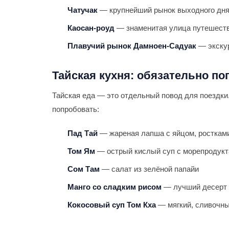
Чатучак
— крупнейший рынок выходного дня 
Каосан-роуд
— знаменитая улица путешест
Плавучий рынок Дамноен-Садуак
— экскур
Тайская кухня: обязательно п
Тайская еда — это отдельный повод для поездки
попробовать:
Пад Тай
— жареная лапша с яйцом, росткам
Том Ям
— острый кислый суп с морепродук
Сом Там
— салат из зелёной папайи
Манго со сладким рисом
— лучший десерт 
Кокосовый суп Том Кха
— мягкий, сливочны