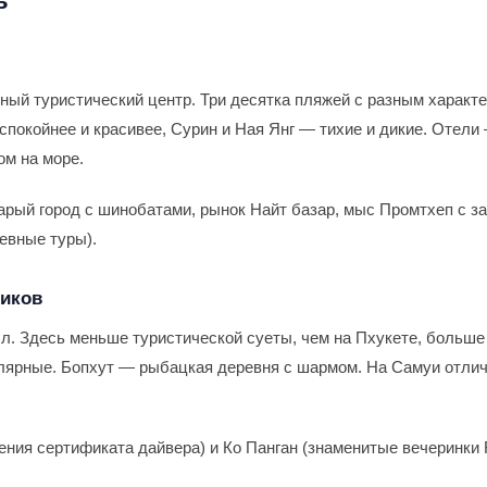
ь
ный туристический центр. Три десятка пляжей с разным характе
покойнее и красивее, Сурин и Ная Янг — тихие и дикие. Отели
ом на море.
рый город с шинобатами, рынок Найт базар, мыс Промтхеп с за
евные туры).
тиков
л. Здесь меньше туристической суеты, чем на Пхукете, больше
лярные. Бопхут — рыбацкая деревня с шармом. На Самуи отли
ния сертификата дайвера) и Ко Панган (знаменитые вечеринки F