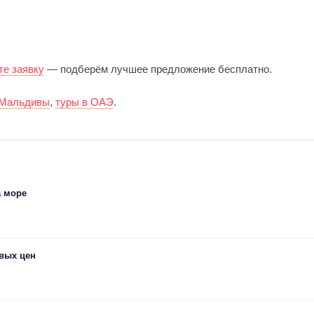
те заявку
— подберём лучшее предложение бесплатно.
 Мальдивы
,
туры в ОАЭ
.
а море
овых цен