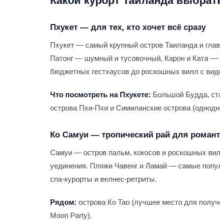
Какой курорт Таиланда выбрат
Пхукет — для тех, кто хочет всё сразу
Пхукет — самый крупный остров Таиланда и глав
Патонг — шумный и тусовочный, Карон и Ката — с
бюджетных гестхаусов до роскошных вилл с вид
Что посмотреть на Пхукете:
Большой Будда, ста
острова Пхи-Пхи и Симиланские острова (однодн
Ко Самуи — тропический рай для роман
Самуи — остров пальм, кокосов и роскошных вил
уединения. Пляжи Чавенг и Ламай — самые попу
спа-курорты и велнес-ретриты.
Рядом:
острова Ко Тао (лучшее место для получе
Moon Party).