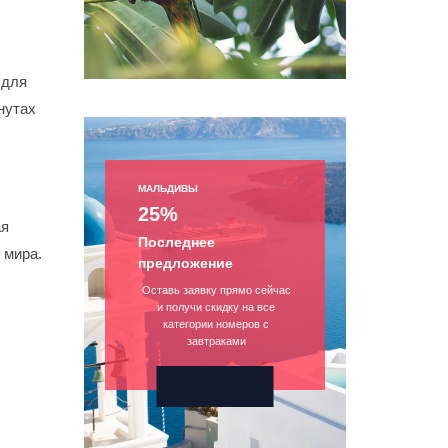
 для
нутах
МАЛЬДИВЫ
25%
ая
Последнее
 мира.
предложение
Оставь заявку прямо сейчас
и получи скидку на все
категории номеров с
завтраками