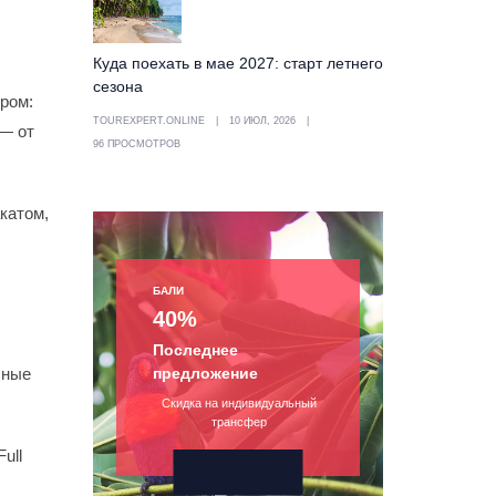
Куда поехать в мае 2027: старт летнего
сезона
ром:
TOUREXPERT.ONLINE
10 ИЮЛ, 2026
 — от
96 ПРОСМОТРОВ
катом,
БАЛИ
40%
Последнее
чные
предложение
Скидка на индивидуальный
трансфер
ull