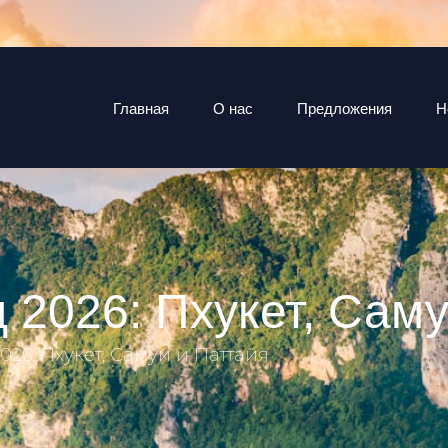
Главная
О нас
Предложения
Н
 2026: Пхукет, Сам
026: Пхукет, Самуи и Паттайя