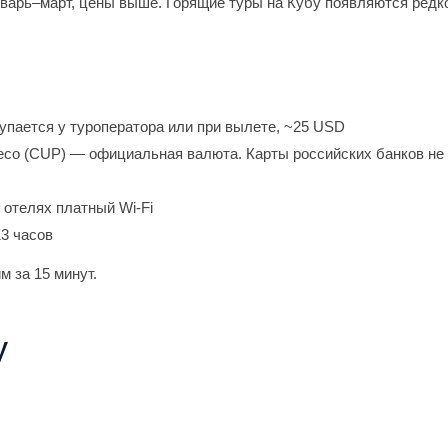
январь–март, цены выше. Горящие туры на Кубу появляются ред
окупается у туроператора или при вылете, ~25 USD
есо (CUP) — официальная валюта. Карты российских банков не
 отелях платный Wi-Fi
3 часов
им за 15 минут.
у