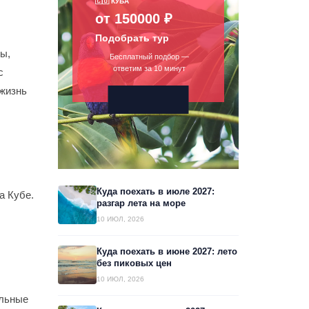
🇨🇺 КУБА
от 150000 ₽
Подобрать тур
ры,
Бесплатный подбор —
ответим за 10 минут
с
 жизнь
Куда поехать в июле 2027:
а Кубе.
разгар лета на море
10 ИЮЛ, 2026
Куда поехать в июне 2027: лето
без пиковых цен
10 ИЮЛ, 2026
альные