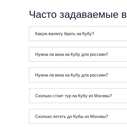
Часто задаваемые 
Какую валюту брать на Кубу?
Везите евро или доллары США наличными — ка
Нужна ли виза на Кубу для россиян?
аэропорту, отелях и обменных пунктах. Чаевы
1 USD горничной в день.
Виза как таковая не нужна, требуется туристи
Нужна ли виза на Кубу для россиян?
Для въезда нужна туристическая карточка (Tou
Сколько стоит тур на Кубу из Москвы?
аэропорту. При пакетном туре карточка, как пр
Тур на Кубу на двоих на 10 ночей с перелётом
Сколько лететь до Кубы из Москвы?
часов. Большинство отелей Варадеро работают п