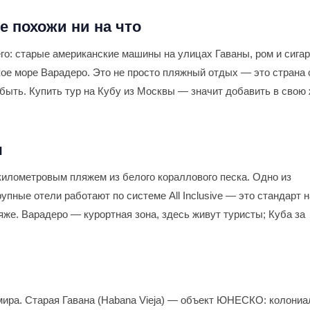
е похожи ни на что
го: старые американские машины на улицах Гаваны, ром и сига
кое море Варадеро. Это не просто пляжный отдых — это страна 
ыть. Купить тур на Кубу из Москвы — значит добавить в свою
ы
километровым пляжем из белого кораллового песка. Одно из
пные отели работают по системе All Inclusive — это стандарт н
яже. Варадеро — курортная зона, здесь живут туристы; Куба за
мира. Старая Гавана (Habana Vieja) — объект ЮНЕСКО: колони