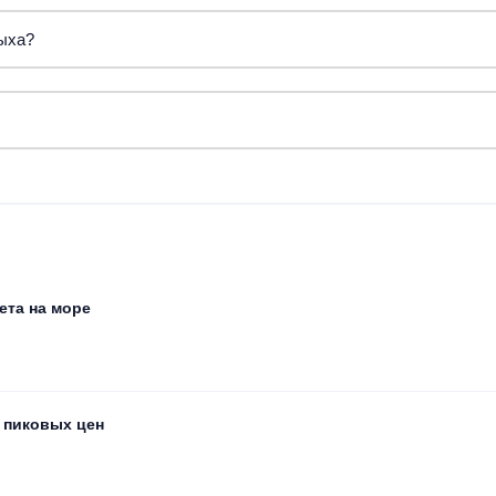
дыха?
т, острова Кайо-Коко и Кайо-Гильермо — для более уединённог
минимум осадков и комфортная температура.
ета на море
з пиковых цен