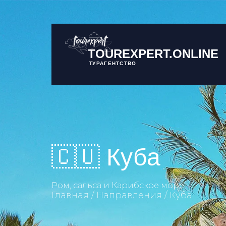
TOUREXPERT.ONLINE
ТУРАГЕНТСТВО
🇨🇺 Куба
Ром, сальса и Карибское море
Главная
Направления
Куба