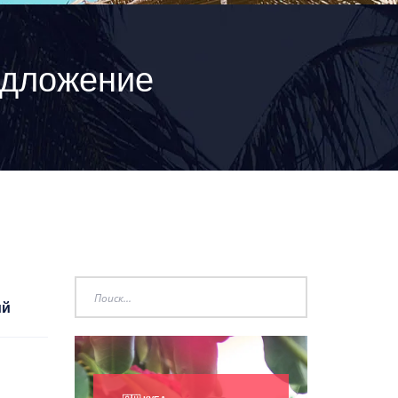
едложение
ий