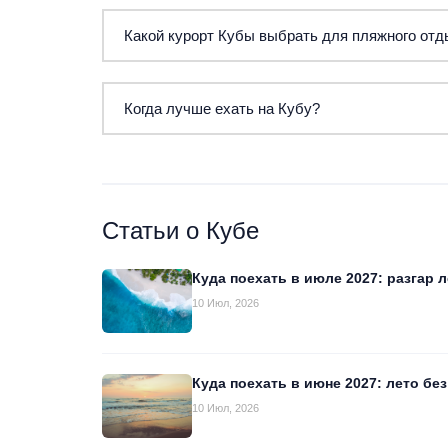
Прямой перелёт занимает около 12–13 часов.
Какой курорт Кубы выбрать для пляжного от
Варадеро — самый развитый и доступный курор
Когда лучше ехать на Кубу?
премиального отдыха.
Высокий сезон — с декабря по апрель, когда 
Статьи о Кубе
Куда поехать в июле 2027: разгар л
10 Июл, 2026
Куда поехать в июне 2027: лето бе
10 Июл, 2026