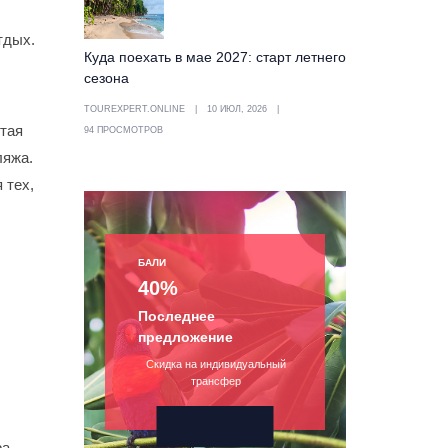
тдых.
Куда поехать в мае 2027: старт летнего
сезона
TOUREXPERT.ONLINE
10 ИЮЛ, 2026
итая
94 ПРОСМОТРОВ
ляжа.
 тех,
БАЛИ
40%
Последнее
предложение
Скидка на индивидуальный
трансфер
ра