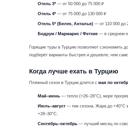
Отель 3*
— от 50 000 до 75 000 ₽
Отель 4*
— от 75 000 до 130 000 ₽
Отель 5* (Белек, Анталья)
— от 110 000 до 
Бодрум / Мармарис / Фетхие
— в среднем н
Горящие туры в Турцию позволяют сэкономить до
подберёт варианты быстрее и дешевле, чем сам
Когда лучше ехать в Турцию
Пляжный сезон в Турции длится с
мая по октяб
Май–июнь
— тепло (+26–28°С), море прогре
Июль–август
— пик сезона. Жара до +40°С в
+28–30°С.
Сентябрь–октябрь
— лучший месяц по совок