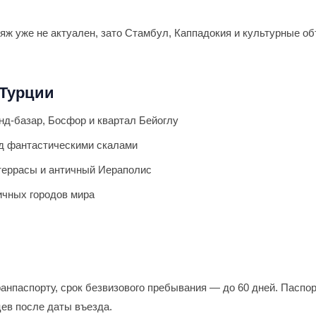
ж уже не актуален, зато Стамбул, Каппадокия и культурные о
 Турции
нд-базар, Босфор и квартал Бейоглу
д фантастическими скалами
еррасы и античный Иераполис
чных городов мира
ранпаспорту, срок безвизового пребывания — до 60 дней. Паспо
ев после даты въезда.