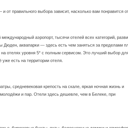
 и от правильного выбора зависит, насколько вам понравится о
 международный аэропорт, тысячи отелей всех категорий, разв
ы Дюден, аквапарки — здесь есть чем заняться за пределами п
 на отелях уровня 5* с полным сервисом. Это лучший выбор для
ё уже есть на территории отеля.
тры, средневековая крепость на скале, яркая ночная жизнь и
молодёжи и пар. Отели здесь дешевле, чем в Белеке, при
режье, бирюзовые бухты, яхты, белоснежные домики и атмосфе