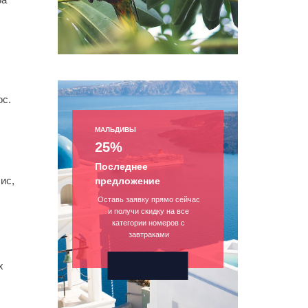
ос.
МАЛЬДИВЫ
25%
Последнее
ис,
предложение
Оставь заявку прямо сейчас
и получи скидку на все
категории номеров с
завтраками
х