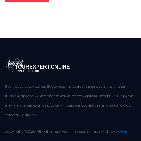
TOUREXPERT.ONLINE
ТУРАГЕНТСТВО
Все права защищены. Все элементы содержимого сайта, включая
дизайн, программное обеспечение, текст, чертежи, графики и другие
элементы, подлежат авторским правам в соответствии с законом об
авторских правах.
Copyright ©
2026 All rights reserved | This site is made with
by
Kostas