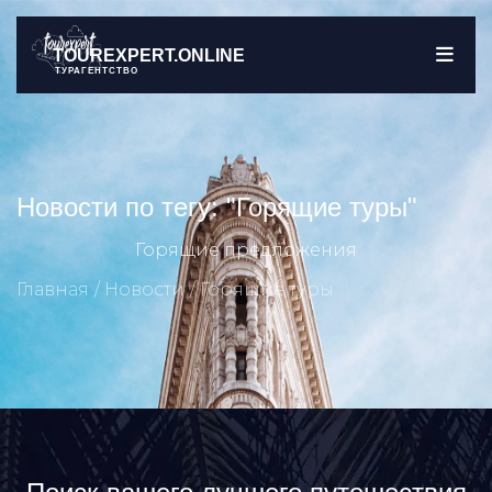
TOUREXPERT.ONLINE
ТУРАГЕНТСТВО
Новости по тегу: "Горящие туры"
Горящие предложения
Главная
Новости
Горящие туры