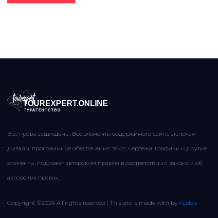
TOUREXPERT.ONLINE
ТУРАГЕНТСТВО
Все права защищены. Все элементы содержимого сайта, включая
дизайн, программное обеспечение, текст, чертежи, графики и другие
элементы, подлежат авторским правам в соответствии с законом об
авторских правах.
Copyright ©
2026 All rights reserved | This site is made with
by
Kostas